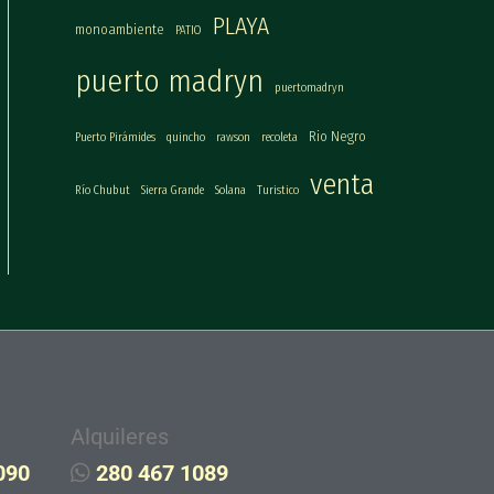
PLAYA
monoambiente
PATIO
puerto madryn
puertomadryn
Rio Negro
Puerto Pirámides
quincho
rawson
recoleta
venta
Río Chubut
Sierra Grande
Solana
Turistico
Alquileres
090
280 467 1089