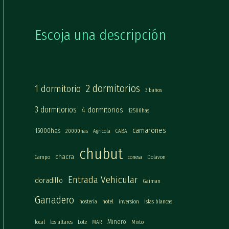
Escoja una descripción
2 dormitorios
1 dormitorio
3 baños
3 dormitorios
4 dormitorios
12500has
camarones
15000has
20000has
Agricola
CABA
chubut
chacra
Campo
conesa
Dolavon
Entrada Vehicular
doradillo
Gaiman
Ganadero
hostería
hotel
inversion
Islas blancas
Minero
local
los altares
Lote
MAR
Mixto