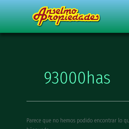
Ir
Buscar
al
por:
contenido
93000has
Parece que no hemos podido encontrar lo q