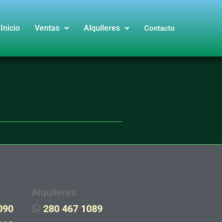
Inicio
Ventas
Alquileres
Contacto
Alquileres
090
280 467 1089