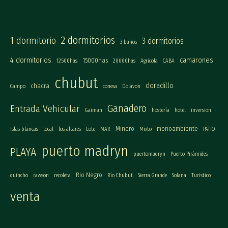
2 dormitorios
1 dormitorio
3 dormitorios
3 baños
4 dormitorios
camarones
15000has
12500has
20000has
Agricola
CABA
chubut
doradillo
chacra
Campo
conesa
Dolavon
Ganadero
Entrada Vehicular
Gaiman
hostería
hotel
inversion
Minero
monoambiente
Islas blancas
local
los altares
Lote
MAR
Mixto
PATIO
puerto madryn
PLAYA
puertomadryn
Puerto Pirámides
Rio Negro
quincho
rawson
recoleta
Río Chubut
Sierra Grande
Solana
Turistico
venta