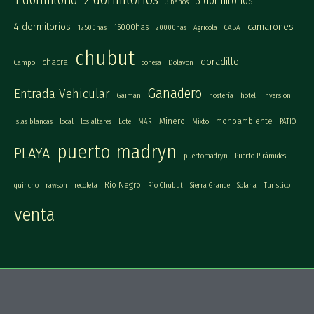
3 dormitorios
3 baños
4 dormitorios
camarones
15000has
12500has
20000has
Agricola
CABA
chubut
doradillo
chacra
Campo
conesa
Dolavon
Ganadero
Entrada Vehicular
Gaiman
hostería
hotel
inversion
Minero
monoambiente
Islas blancas
local
los altares
Lote
MAR
Mixto
PATIO
puerto madryn
PLAYA
puertomadryn
Puerto Pirámides
Rio Negro
quincho
rawson
recoleta
Río Chubut
Sierra Grande
Solana
Turistico
venta